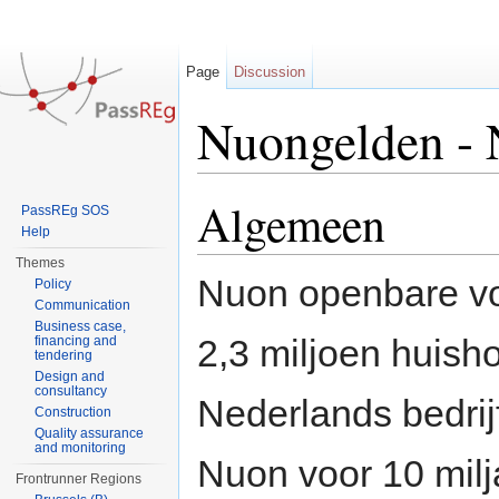
Page
Discussion
Nuongelden -
Jump to:
navigation
,
search
Algemeen
PassREg SOS
Help
Themes
Nuon openbare vo
Policy
Communication
Business case,
2,3 miljoen huis
financing and
tendering
Design and
consultancy
Nederlands bedrij
Construction
Quality assurance
and monitoring
Nuon voor 10 milj
Frontrunner Regions