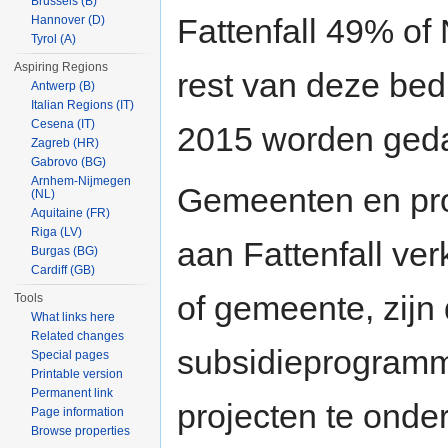
Brussels (B)
Fattenfall 49% of
Hannover (D)
Tyrol (A)
Aspiring Regions
rest van deze bed
Antwerp (B)
Italian Regions (IT)
Cesena (IT)
2015 worden geda
Zagreb (HR)
Gabrovo (BG)
Arnhem-Nijmegen
Gemeenten en pro
(NL)
Aquitaine (FR)
Riga (LV)
aan Fattenfall ver
Burgas (BG)
Cardiff (GB)
of gemeente, zijn
Tools
What links here
Related changes
subsidieprogram
Special pages
Printable version
Permanent link
projecten te onde
Page information
Browse properties