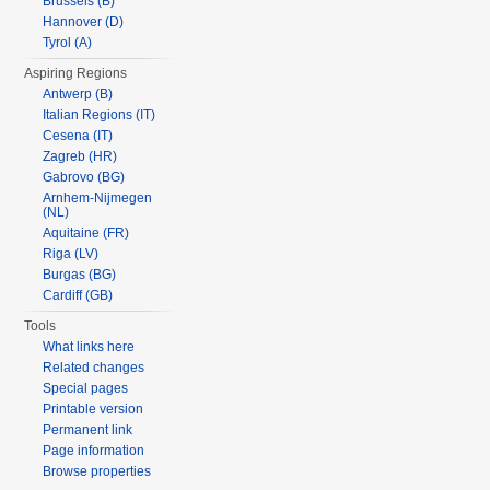
Brussels (B)
Hannover (D)
Tyrol (A)
Aspiring Regions
Antwerp (B)
Italian Regions (IT)
Cesena (IT)
Zagreb (HR)
Gabrovo (BG)
Arnhem-Nijmegen
(NL)
Aquitaine (FR)
Riga (LV)
Burgas (BG)
Cardiff (GB)
Tools
What links here
Related changes
Special pages
Printable version
Permanent link
Page information
Browse properties