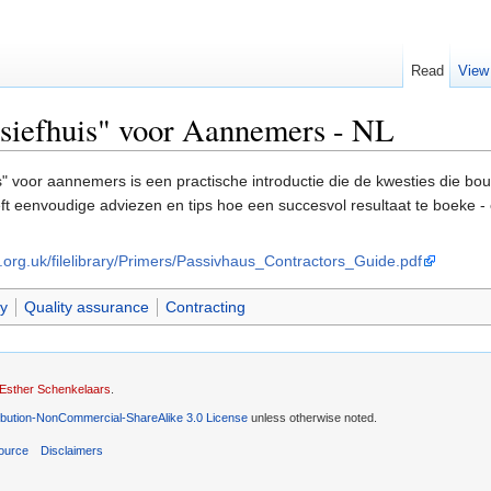
Read
View
assiefhuis" voor Aannemers - NL
s" voor aannemers is een practische introductie die de kwesties die 
t eenvoudige adviezen en tips hoe een succesvol resultaat te boeke - ee
.org.uk/filelibrary/Primers/Passivhaus_Contractors_Guide.pdf
y
Quality assurance
Contracting
Esther Schenkelaars
.
ibution-NonCommercial-ShareAlike 3.0 License
unless otherwise noted.
ource
Disclaimers