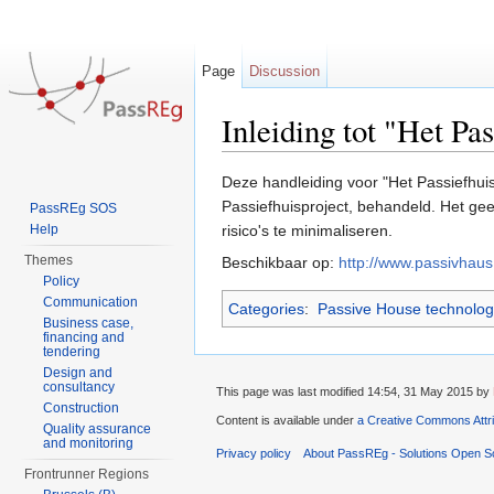
Page
Discussion
Inleiding tot "Het P
Jump to:
navigation
,
search
Deze handleiding voor "Het Passiefhui
Passiefhuisproject, behandeld. Het geef
PassREg SOS
Help
risico's te minimaliseren.
Themes
Beschikbaar op:
http://www.passivhaus
Policy
Communication
Categories
:
Passive House technolog
Business case,
financing and
tendering
Design and
consultancy
This page was last modified 14:54, 31 May 2015 by
Construction
Content is available under
a Creative Commons Attr
Quality assurance
and monitoring
Privacy policy
About PassREg - Solutions Open S
Frontrunner Regions