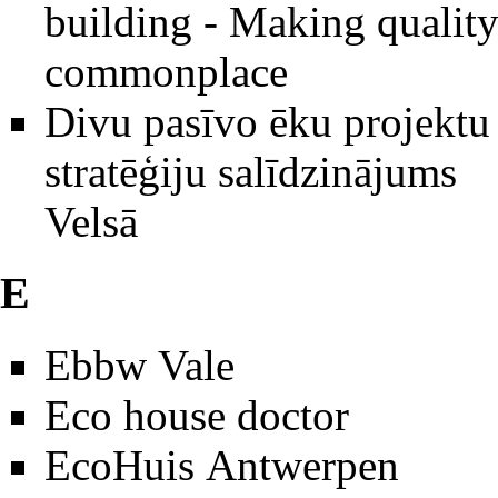
building - Making qualit
commonplace
Divu pasīvo ēku projektu
stratēģiju salīdzinājums
Velsā
E
Ebbw Vale
Eco house doctor
EcoHuis Antwerpen