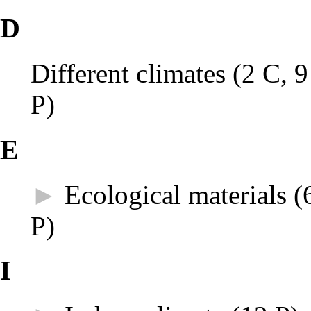
D
Different climates
‎
(2 C, 9
P)
E
►
Ecological materials
‎
(
P)
I