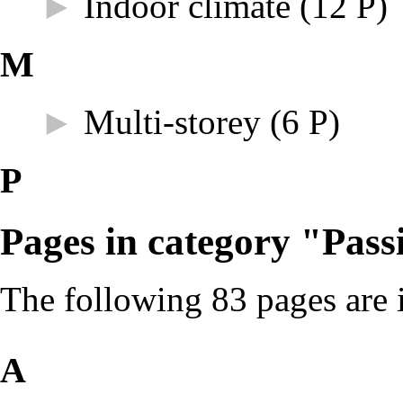
►
Indoor climate
‎
(12 P)
M
►
Multi-storey
‎
(6 P)
P
Pages in category "Pass
The following 83 pages are in
A