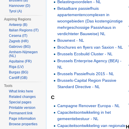
Brussels (B)
Belastingvoordelen - NL
Hannover (D)
Betaalbare passiefhuis
Tyrol (A)
appartementencomplexen in
Aspiring Regions
woongebieden (Das kostengünstige
Antwerp (B)
mehrgeschossige Passivhaus in
Italian Regions (IT)
verdichteter Bauweise) NL
Cesena (IT)
Bouwnext - NL
Zagreb (HR)
Gabrovo (BG)
Brochures en flyers van Saxion - NL
Arnhem-Nijmegen
Brussels Ecobuild Cluster - NL
(NL)
Brussels Enterprise Agency (BEA) -
Aquitaine (FR)
NL
Riga (LV)
Burgas (BG)
Brussels Passiefhuis 2015 - NL
Cardiff (GB)
Brussels-Capital Region Passive
Tools
Standard Directive - NL
What links here
C
Related changes
Special pages
Campagne Renoveer Europa - NL
Printable version
Capaciteitsontwikkeling in het
Permanent link
gemeentebestuur - NL
Page information
Browse properties
Capaciteitsontwikkeling van regionale