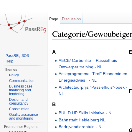
Page
Discussion
Categorie/Gewoubeige
Jump to:
navigation
,
search
A
E
PassREg SOS
AECB/ Carbonlite – Passiefhuis
Help
Ontwerper training - NL
Themes
Actieprogramma "Tirol" Economie en
Policy
Energieadvies =- NL
Communication
Business case,
Architectuurprijs "Passiefhuis"-boek -
financing and
F
NL
tendering
Design and
consultancy
B
Construction
BUILD UP Skills Initiative - NL
Quality assurance
and monitoring
Bahnstadt Heidelberg NL
Bedrijvendierentuin - NL
Frontrunner Regions